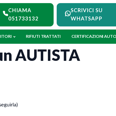
iama Montieco
CHIAMA
SCRIVICI SU
051733132
WHATSAPP
ITORI
RIFIUTI TRATTATI
CERTIFICAZIONI AUT
un AUTISTA
eguirla)