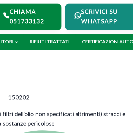
iama Montieco
CHIAMA
SCRIVICI SU
051733132
WHATSAPP
ITORI
RIFIUTI TRATTATI
CERTIFICAZIONI AUT
150202
 filtri dell’olio non specificati altrimenti) stracci e
a sostanze pericolose