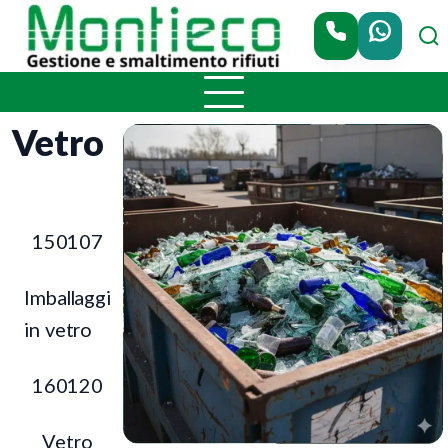
Chiama Monti
Vetro
150107
Imballaggi
in vetro
160120
Vetro