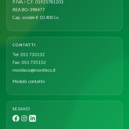
P.IVA / C.F. 01925781203
REA BO-398477
Cap. sociale € 10.400 i.v.
CONTATTI
Tel: 051 733132
Fax: 051 735152
montieco@montieco.it
Modulo contatto
SEGUICI