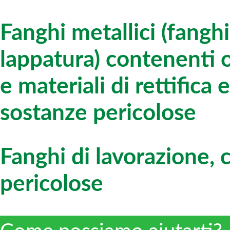
Fanghi metallici (fanghi 
lappatura) contenenti 
e materiali di rettifica 
sostanze pericolose
Fanghi di lavorazione,
pericolose