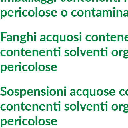
pericolose o contaminat
Fanghi acquosi contenen
contenenti solventi org
pericolose
Sospensioni acquose co
contenenti solventi org
pericolose