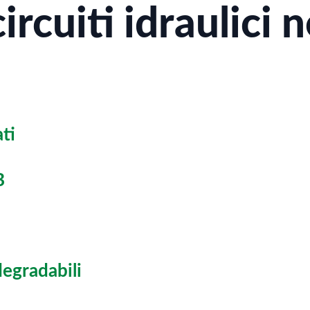
ircuiti idraulici 
ati
B
degradabili