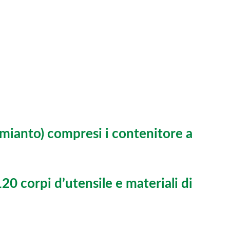
amianto) compresi i contenitore a
120 corpi d’utensile e materiali di