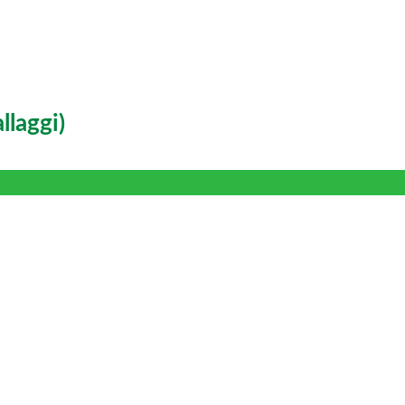
llaggi)